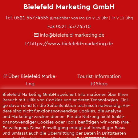
Bie­le­feld Mar­ke­ting GmbH
Tel.
0521 55774555
(Er­reich­bar von Mo-Do 9-15 Uhr | Fr 9-13 Uhr)
Fax 0521 55774510
info@​bielefeld-​marketing.​de
https://​www.​bielefeld-​marketing.​de
Über Bie­le­feld Mar­ke­
Tou­rist-In­for­ma­ti­on
ting
Shop
Jobs
City Bie­le­feld
Bie­le­feld Mar­ke­ting GmbH spei­chert In­for­ma­tio­nen über Ihren
Kon­takt
Bie­le­feld-Gut­schein
Be­such mit Hilfe von Coo­kies und an­de­ren Tech­no­lo­gi­en. Ei­ni­
ge davon sind für die Sei­ten­funk­ti­on tech­nisch not­wen­dig. An­
Ge­schäfts­be­richt
Web­cams
de­re sind nicht funk­ti­ons­not­wen­di­ge Coo­kies, die Ana­ly­se-
Pres­se
und Mar­ke­ting­zwe­cken die­nen. Für die Nut­zung nicht funk­ti­
ons­not­wen­di­ger Coo­kies oder Tools be­nö­ti­gen wir vorab Ihre
Ein­wil­li­gung. Diese Ein­wil­li­gung er­folgt auf frei­wil­li­ger Basis
und um­fasst auch die Über­mitt­lung der Daten in Dritt­staa­ten