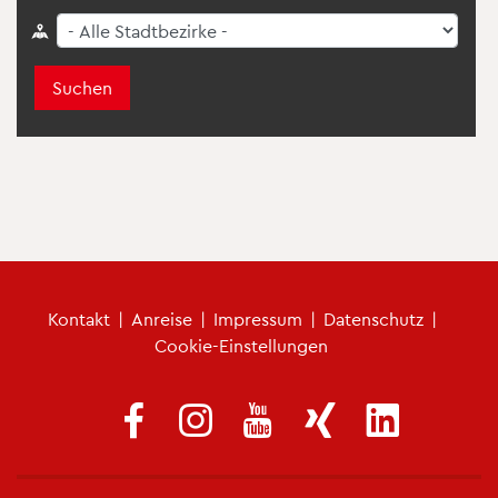
Suchen
Fu­ß­zei­len­me­nü
Kon­takt
|
An­rei­se
|
Im­pres­sum
|
Da­ten­schutz
|
Coo­kie-Ein­stel­lun­gen