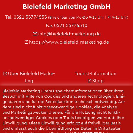
Bie­le­feld Mar­ke­ting GmbH
Tel.
0521 55774555
(Er­reich­bar von Mo-Do 9-15 Uhr | Fr 9-13 Uhr)
Fax 0521 55774510
info@​bielefeld-​marketing.​de
https://​www.​bielefeld-​marketing.​de
Über Bie­le­feld Mar­ke­
Tou­rist-In­for­ma­ti­on
ting
Shop
Jobs
City Bie­le­feld
Bie­le­feld Mar­ke­ting GmbH spei­chert In­for­ma­tio­nen über Ihren
Kon­takt
Bie­le­feld-Gut­schein
Be­such mit Hilfe von Coo­kies und an­de­ren Tech­no­lo­gi­en. Ei­ni­
ge davon sind für die Sei­ten­funk­ti­on tech­nisch not­wen­dig. An­
Ge­schäfts­be­richt
Web­cams
de­re sind nicht funk­ti­ons­not­wen­di­ge Coo­kies, die Ana­ly­se-
Pres­se
und Mar­ke­ting­zwe­cken die­nen. Für die Nut­zung nicht funk­ti­
ons­not­wen­di­ger Coo­kies oder Tools be­nö­ti­gen wir vorab Ihre
Ein­wil­li­gung. Diese Ein­wil­li­gung er­folgt auf frei­wil­li­ger Basis
und um­fasst auch die Über­mitt­lung der Daten in Dritt­staa­ten