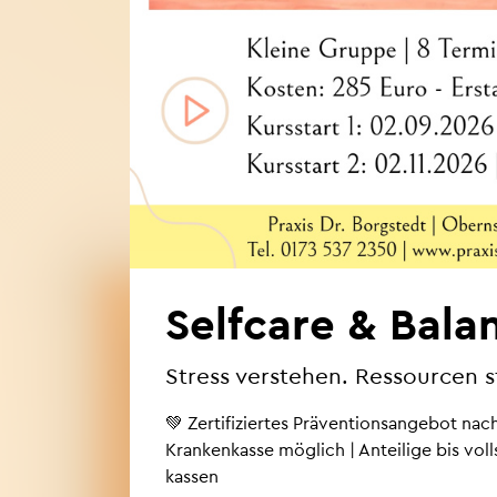
Self­ca­re & Ba­la
Stress ver­ste­hen. Res­sour­cen 
💚 Zer­ti­fi­zier­tes Prä­ven­ti­ons­an­ge­bot n
Kran­ken­kas­se mög­lich | An­tei­li­ge bis vo
kas­sen