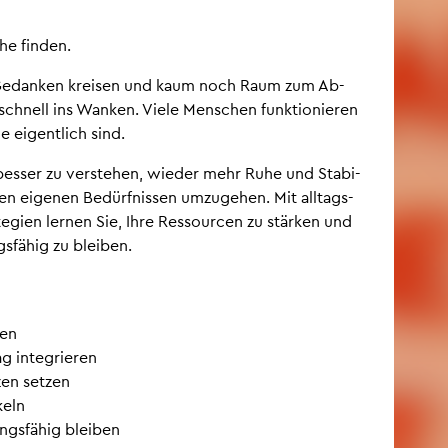
he fin­den.
t, Ge­dan­ken krei­sen und kaum noch Raum zum Ab­
e schnell ins Wan­ken. Viele Men­schen funk­tio­nie­ren
 ei­gent­lich sind.
 bes­ser zu ver­ste­hen, wie­der mehr Ruhe und Sta­bi­
en ei­ge­nen Be­dürf­nis­sen um­zu­ge­hen. Mit all­tags­
te­gi­en ler­nen Sie, Ihre Res­sour­cen zu stär­ken und
s­fä­hig zu blei­ben.
ren
g in­te­grie­ren
zen set­zen
keln
ngs­fä­hig blei­ben