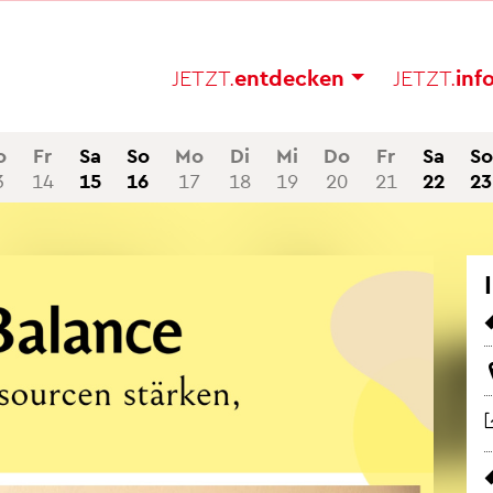
JETZT.
ent­de­cken
JETZT.
in­f
o
Fr
Sa
So
Mo
Di
Mi
Do
Fr
Sa
So
3
14
15
16
17
18
19
20
21
22
23