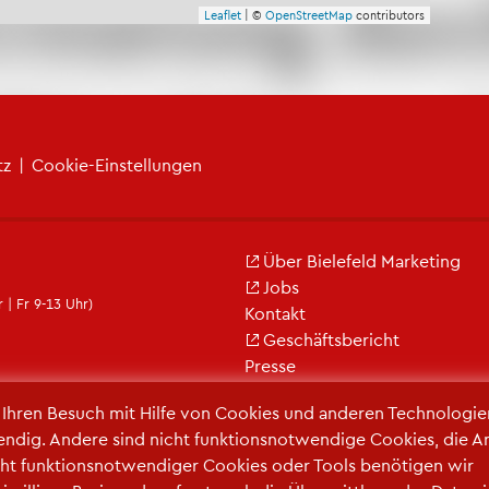
Leaf­let
| ©
Open­Street­Map
con­tri­bu­tors
tz
|
Coo­kie-Ein­stel­lun­gen
Über Bie­le­feld Mar­ke­ting
Jobs
 | Fr 9-13 Uhr)
Kon­takt
Ge­schäfts­be­richt
Pres­se
r Ihren Be­such mit Hilfe von Coo­kies und an­de­ren Tech­no­lo­gi­e
en­dig. An­de­re sind nicht funk­ti­ons­not­wen­di­ge Coo­kies, die A
ht funk­ti­ons­not­wen­di­ger Coo­kies oder Tools be­nö­ti­gen wir