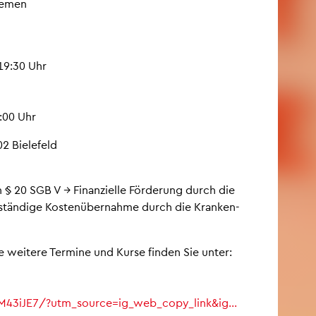
he­men
–19:30 Uhr
:00 Uhr
2 Bie­le­feld
ach § 20 SGB V → Fi­nan­zi­el­le För­de­rung durch die
ll­stän­di­ge Kos­ten­über­nah­me durch die Kran­ken­
e wei­te­re Ter­mi­ne und Kurse fin­den Sie unter:
M43​iJE7/?​utm_​source=ig_​web_​copy_​link&​ig…