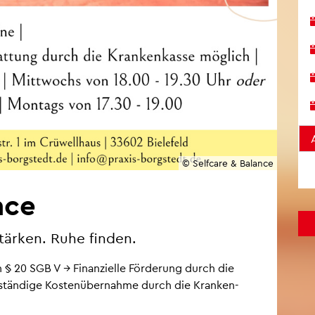
© Self­ca­re & Ba­lan­ce
n­ce
stär­ken. Ruhe fin­den.
ach § 20 SGB V → Fi­nan­zi­el­le För­de­rung durch die
ll­stän­di­ge Kos­ten­über­nah­me durch die Kran­ken­