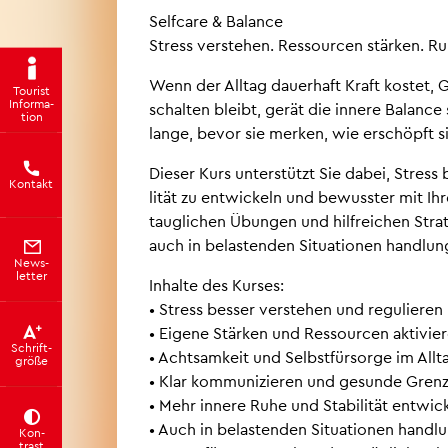
Self­ca­re & Ba­lan­ce
Stress ver­ste­hen. Res­sour­cen stär­ken. Ru
Wenn der All­tag dau­er­haft Kraft kos­te
Tou­rist
In­for­ma­
schal­ten bleibt, gerät die in­ne­re Ba­lan­c
ti­on
lange, bevor sie mer­ken, wie er­schöpft sie
Die­ser Kurs un­ter­stützt Sie dabei, Stress
Kon­takt
li­tät zu ent­wi­ckeln und be­wuss­ter mit Ihr
taug­li­chen Übun­gen und hilf­rei­chen Stra­
auch in be­las­ten­den Si­tua­tio­nen hand­lung
News­
let­ter
In­hal­te des Kur­ses:
• Stress bes­ser ver­ste­hen und re­gu­lie­ren
• Ei­ge­ne Stär­ken und Res­sour­cen ak­ti­vie­
Schrift­
• Acht­sam­keit und Selbst­für­sor­ge im All­ta
grö­ße
• Klar kom­mu­ni­zie­ren und ge­sun­de Gren­
• Mehr in­ne­re Ruhe und Sta­bi­li­tät ent­wi­c
• Auch in be­las­ten­den Si­tua­tio­nen hand­lu
Kon­
trast