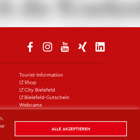
Tou­rist-In­for­ma­ti­on
Shop
City Bie­le­feld
Bie­le­feld-Gut­schein
Web­cams
n.
na­
ALLE AKZEPTIEREN