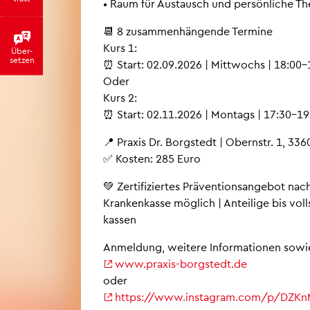
• Raum für Aus­tausch und per­sön­li­che T
📆 8 zu­sam­men­hän­gen­de Ter­mi­ne
Kurs 1:
Über­
set­zen
⏰ Start: 02.09.2026 | Mitt­wochs | 18:00
Oder
Kurs 2:
⏰ Start: 02.11.2026 | Mon­tags | 17:30–19
📍 Pra­xis Dr. Borgstedt | Obern­str. 1, 3360
✅ Kos­ten: 285 Euro
💚 Zer­ti­fi­zier­tes Prä­ven­ti­ons­an­ge­bot n
Kran­ken­kas­se mög­lich | An­tei­li­ge bis vo
kas­sen
An­mel­dung, wei­te­re In­for­ma­tio­nen sowi
www.​praxis-​borgstedt.​de
oder
https://​www.​instagram.​com/​p/​DZK​n