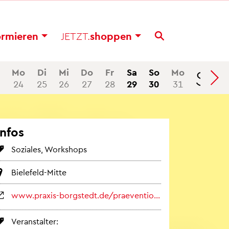
or­mie­ren
JETZT.
shop­pen
Se
Mo
Di
Mi
Do
Fr
Sa
So
Mo
24
25
26
27
28
29
30
31
Infos
So­zia­les, Work­shops
Bie­le­feld-Mitte
www.​praxis-​borgstedt.​de/​pra​even​tion​sang​ebot​e#​erwachsene
Ver­an­stal­ter: