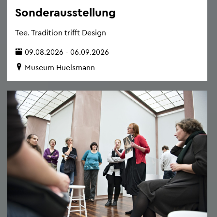
Son­der­aus­stel­lung
Tee. Tra­di­ti­on trifft De­sign
09.08.2026 - 06.09.2026
Mu­se­um Hu­els­mann