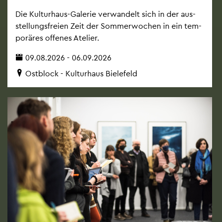
Die Kul­tur­haus-Ga­le­rie ver­wan­delt sich in der aus­
stel­lungs­frei­en Zeit der Som­mer­wo­chen in ein tem­
po­rä­res of­fe­nes Ate­lier.
09.08.2026 - 06.09.2026
Ost­block - Kul­tur­haus Bie­le­feld