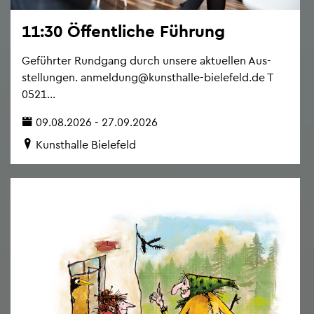
11:30 Öf­fent­li­che Füh­rung
Ge­führ­ter Rund­gang durch un­se­re ak­tu­el­len Aus­
stel­lun­gen. an­mel­dung@​kunsthalle-​bielefeld.​de T
0521...
09.08.2026 - 27.09.2026
Kunst­hal­le Bie­le­feld