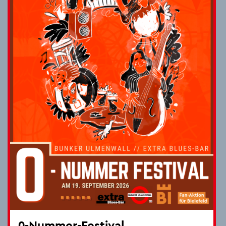
0-Num­mer-Fes­ti­val