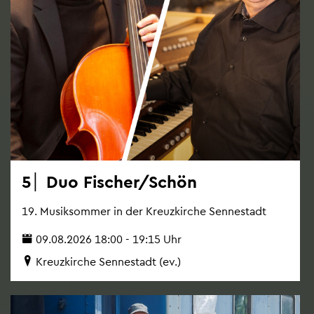
5│ Duo Fi­scher/Schön
19. Mu­sik­som­mer in der Kreuz­kir­che Sen­ne­stadt
09.08.2026 18:00 - 19:15 Uhr
Kreuz­kir­che Sen­ne­stadt (ev.)