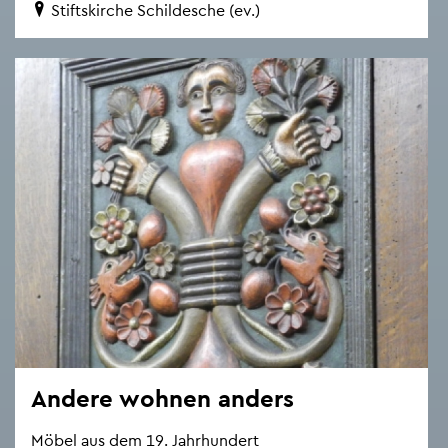
Stifts­kir­che Schil­desche (ev.)
An­de­re woh­nen an­ders
Möbel aus dem 19. Jahr­hun­dert