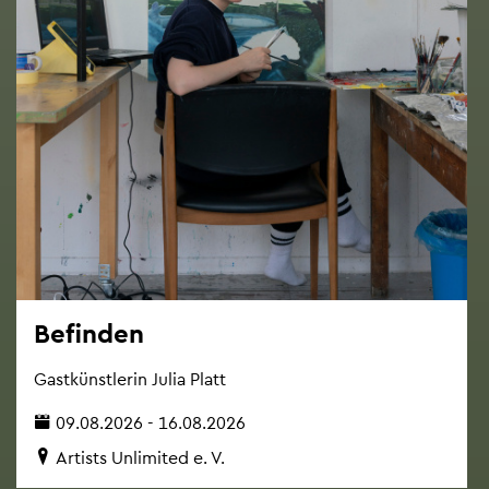
Be­fin­den
Gast­künst­le­rin Julia Platt
09.08.2026 - 16.08.2026
Ar­tists Un­li­mi­ted e. V.