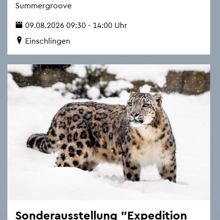
Sum­mer­groo­ve
09.08.2026 09:30 - 14:00 Uhr
Ein­schlin­gen
Son­der­aus­stel­lung "Ex­pe­di­ti­on