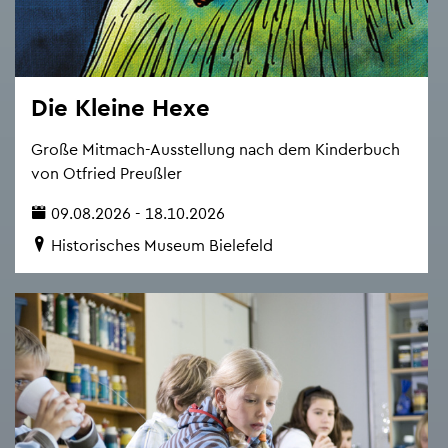
Die Klei­ne Hexe
Große Mit­mach-Aus­stel­lung nach dem Kin­der­buch
von Ot­fried Preu­ß­ler
09.08.2026 - 18.10.2026
His­to­ri­sches Mu­se­um Bie­le­feld