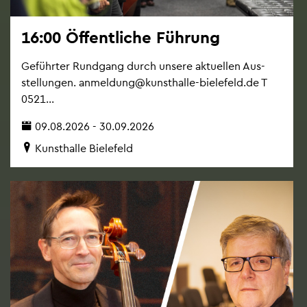
16:00 Öf­fent­li­che Füh­rung
Ge­führ­ter Rund­gang durch un­se­re ak­tu­el­len Aus­
stel­lun­gen. an­mel­dung@​kunsthalle-​bielefeld.​de T
0521...
09.08.2026 - 30.09.2026
Kunst­hal­le Bie­le­feld