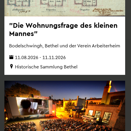
"Die Woh­nungs­fra­ge des klei­nen
Man­nes"
Bo­del­schwingh, Be­thel und der Ver­ein Ar­bei­ter­heim
11.08.2026 - 11.11.2026
His­to­ri­sche Samm­lung Be­thel