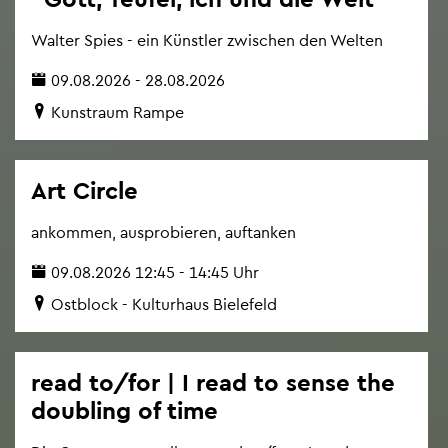
Wal­ter Spies - ein Künst­ler zwi­schen den Wel­ten
09.08.2026 - 28.08.2026
Kunst­raum Rampe
Art Cir­cle
an­kom­men, aus­pro­bie­ren, auf­tan­ken
09.08.2026 12:45 - 14:45 Uhr
Ost­block - Kul­tur­haus Bie­le­feld
read to/for | I read to sense the
dou­bling of time