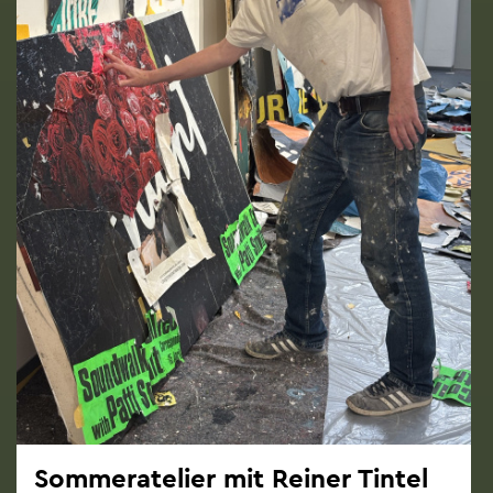
Som­mer­ate­lier mit Rei­ner Tin­tel