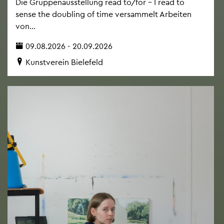
Die Grup­pen­aus­stel­lung read to/for – I read to
sense the dou­bling of time ver­sam­melt Ar­bei­ten
von...
09.08.2026 - 20.09.2026
Kunst­ver­ein Bie­le­feld