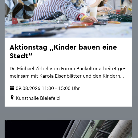
Ak­ti­ons­tag „Kin­der bauen eine
Stadt“
Dr. Mi­cha­el Zir­bel vom Forum Bau­kul­tur ar­bei­tet ge­
mein­sam mit Ka­ro­la Ei­sen­blät­ter und den Kin­dern...
09.08.2026 11:00 - 15:00 Uhr
Kunst­hal­le Bie­le­feld