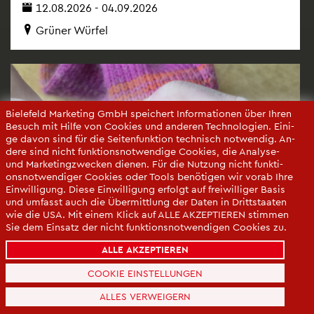
12.08.2026 - 04.09.2026
Grü­ner Wür­fel
Bie­le­feld Mar­ke­ting GmbH spei­chert In­for­ma­tio­nen über Ihren
Be­such mit Hilfe von Coo­kies und an­de­ren Tech­no­lo­gi­en. Ei­ni­
ge davon sind für die Sei­ten­funk­ti­on tech­nisch not­wen­dig. An­
de­re sind nicht funk­ti­ons­not­wen­di­ge Coo­kies, die Ana­ly­se-
und Mar­ke­ting­zwe­cken die­nen. Für die Nut­zung nicht funk­ti­
ons­not­wen­di­ger Coo­kies oder Tools be­nö­ti­gen wir vorab Ihre
Ein­wil­li­gung. Diese Ein­wil­li­gung er­folgt auf frei­wil­li­ger Basis
und um­fasst auch die Über­mitt­lung der Daten in Dritt­staa­ten
wie die USA. Mit einem Klick auf ALLE AK­ZEP­TIE­REN stim­men
Sie dem Ein­satz der nicht funk­ti­ons­not­wen­di­gen Coo­kies zu.
Sie kön­nen Ihre Ein­wil­li­gung über die COO­KIE-EIN­STEL­LUN­
ALLE AKZEPTIEREN
GEN je­der­zeit än­dern oder mit Wir­kung für die Zu­kunft wi­der­
ru­fen.
COOKIE EINSTELLUNGEN
Da­ten­schut­z­er­klä­rung
ALLES VERWEIGERN
Im­pres­sum