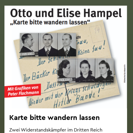
Karte bitte wan­dern las­sen
Zwei Wi­der­stands­kämp­fer im Drit­ten Reich