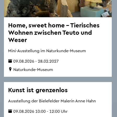
Home, sweet home – Tie­ri­sches
Woh­nen zwi­schen Teuto und
Weser
Mini-Aus­stel­lung im Na­tur­kun­de-Mu­se­um
09.08.2026 - 28.02.2027
Na­tur­kun­de-Mu­se­um
Kunst ist gren­zen­los
Aus­stel­lung der Bie­le­fel­der Ma­le­rin Anne Hahn
09.08.2026 10:00 - 12:00 Uhr