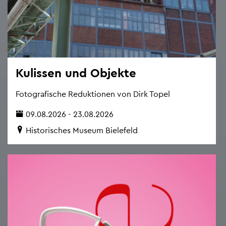
Ku­lis­sen und Ob­jek­te
Fo­to­gra­fi­sche Re­duk­tio­nen von Dirk Topel
09.08.2026 - 23.08.2026
His­to­ri­sches Mu­se­um Bie­le­feld