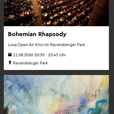
Bo­he­mi­an Rhap­so­dy
Luna Open Air Kino im Ra­vens­ber­ger Park
11.08.2026 20:30 - 23:45 Uhr
Ra­vens­ber­ger Park