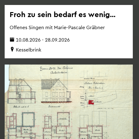
Froh zu sein be­darf es wenig...
Of­fe­nes Sin­gen mit Marie-Pas­ca­le Gräb­ner
10.08.2026 - 28.09.2026
Kes­sel­brink