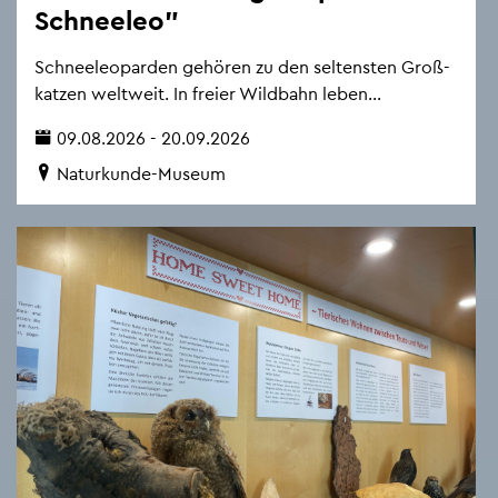
Schnee­leo"
Schnee­leo­par­den ge­hö­ren zu den sel­tens­ten Gro­ß­
kat­zen welt­weit. In frei­er Wild­bahn leben...
09.08.2026 - 20.09.2026
Na­tur­kun­de-Mu­se­um