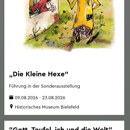
„Die Klei­ne Hexe“
Füh­rung in der Son­der­aus­stel­lung
09.08.2026 - 23.08.2026
His­to­ri­sches Mu­se­um Bie­le­feld
"Gott, Teu­fel, ich und die Welt"