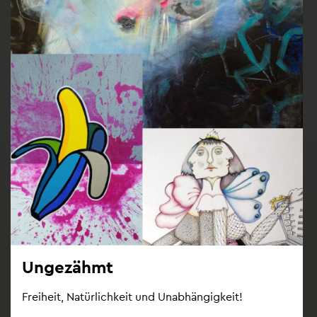
Un­ge­zähmt
Frei­heit, Na­tür­lich­keit und Un­ab­hän­gig­keit!